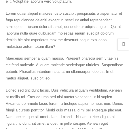
elit. Voluptate laborum vero voluptatum.
Lorem quasi aliquid maiores iusto suscipit perspiciatis a aspernatur et
fuga repudiandae deleniti excepturi nesciunt animi reprehenderit
similique sit. ipsum dolor sit amet, consectetur adipisicing elit. Qui at
laborum nulla quae quibusdam molestias earum suscipit dolorum
debitis hic sint asperiores maxime deserunt neque explicabo
molestiae autem totam illum?
Maecenas semper aliquam massa. Praesent pharetra sem vitae nisi
eleifend molestie. Aliquam molestie scelerisque ultricies. Suspendisse
potenti. Phasellus interdum risus at mi ullamcorper lobortis. In et
metus aliquet, suscipit leo.
Donec sed tincidunt lacus. Duis vehicula aliquam vestibulum. Aenean
at mollis mi. Cras ac urna sed nisi auctor venenatis ut id sapien.
Vivamus commodo lacus lorem, a tristique sapien tempus non. Donec
fringilla cursus porttitor. Morbi quis massa id mi pellentesque placerat.
Nam scelerisque sit amet diam id blandit. Nullam ultrices ligula at
ligula tincidunt, sit amet aliquet mi pellentesque. Aenean eget