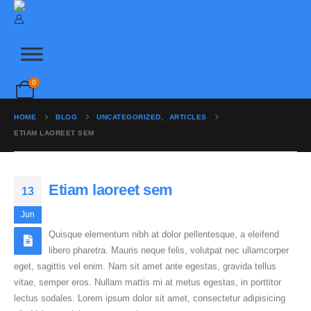
FILTERS
PLUMBING
SHOWERS
0
SOFTENERS & DISPENSERS
HOME
BLOG
UNCATEGORIZED
,
ARTICLES
TAPS
ETIAM LAOREET SEM
Home
|
Contact
|
About Us
Etiam laoreet sem
13
info@outlets.co.uk | 01234 123 1235
Jun
Quisque elementum nibh at dolor pellentesque, a eleifend
libero pharetra. Mauris neque felis, volutpat nec ullamcorper
eget, sagittis vel enim. Nam sit amet ante egestas, gravida tellus
vitae, semper eros. Nullam mattis mi at metus egestas, in porttitor
lectus sodales. Lorem ipsum dolor sit amet, consectetur adipisicing