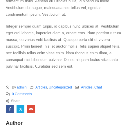
fermentum risus. Aenean eu ultricies nulla, id bibendum libero.
Vestibulum dui augue, malesuada nec tellus vel, egestas
condimentum ipsum. Vestibulum ut.
Integer semper quam turpis, id dapibus nunc ultrices at. Vestibulum
eget orci lobortis, imperdiet diam a, ornare eros. Nam porttitor rutrum
massa, eu varius velit facilisis at. Quisque porta elit et viverra
suscipit. Proin laoreet, nisl et auctor mollis, felis sapien aliquet felis,
nec facilisis tellus enim vitae enim. Nam rhoncus enim diam, a
consequat nisi bibendum pulvinar. Donec aliquam lectus vitae ante
pulvinar facilisis. Curabitur sed sem est.
By
admin
Articles
,
Uncategorized
Articles
,
Chat
0 Comments
Share:
Author